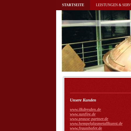
STARTSEITE
LEISTUNGEN & SERV
Unsere Kunden
www.ilkdresden.de
www.sunfire.de
www.prause-partner.de
www.hempelglasmetallkunst.de
www.fraunhofer.de